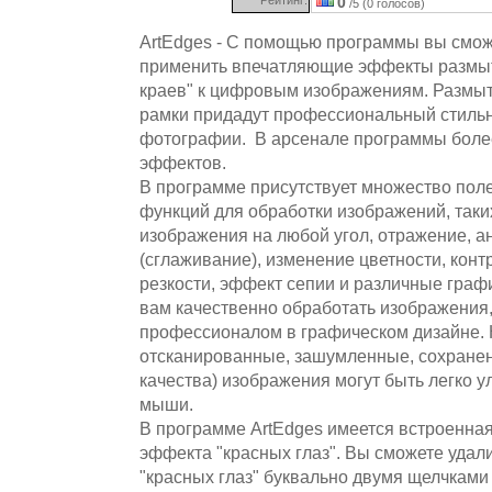
0
/5 (0 голосов)
ArtEdges - С помощью программы вы смож
применить впечатляющие эффекты размыт
краев" к цифровым изображениям. Размы
рамки придадут профессиональный стиль
фотографии. В арсенале программы боле
эффектов.
В программе присутствует множество пол
функций для обработки изображений, таки
изображения на любой угол, отражение, а
(сглаживание), изменение цветности, конт
резкости, эффект сепии и различные граф
вам качественно обработать изображения,
профессионалом в графическом дизайне. 
отсканированные, зашумленные, сохранен
качества) изображения могут быть легко
мыши.
В программе ArtEdges имеется встроенна
эффекта "красных глаз". Вы сможете уда
"красных глаз" буквально двумя щелчкам