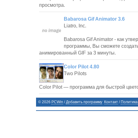
просмотра.
Babarosa Gif Animator 3.6
Liatro, Inc.
Babarosa Gif Animator - как утв
программы, Вы сможете создат
анимированный GIF за 3 минуты.
Color Pilot 4.80
Two Pilots
Color Pilot — программа для быстрой цве
©
2026
PCWin
/
Добавить программу
Контакт
/
Политика