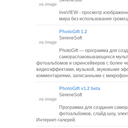
liveVIEW - просмотр изображени
мира без использования громоз
PhotoGift 1.2
SereneSoft
PhotoGift — программа для соз
самораспаковывающихся муль
фотоальбомов и скринсейверов с более ч
видеоэффектами, музыкой, звуковыми эф
комментариями, записанными с микрофон
PhotoGift v1.2 beta
SereneSoft
Программа для создания само
фотоальбомов, слайд-шоу, элек
Интернет-галерей.