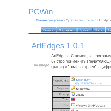
PCWin
Скачать программы
›
Мультимедиа
›
Графика
›
ArtEdges 
Главная
Популярное
Лучшее
Поиск
Ка
ArtEdges 1.0.1
ArtEdges - С помощью программ
быстро применить впечатляющ
границ и "рваных краев" к циф
SereneSoft
Разработчик:
другие программы →
Лицензия:
Shareware
Размер:
2363K
Язык:
ОС:
Windows 98/XP/Vista
(?)
Рейтинг: