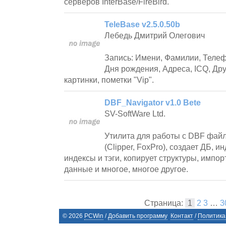
серверов InterBase/FireBird.
TeleBase v2.5.0.50b
Лебедь Дмитрий Олегович
Запись: Имени, Фамилии, Телефо
Дня рождения, Адреса, ICQ, Др
картинки, пометки "Vip".
DBF_Navigator v1.0 Bete
SV-SoftWare Ltd.
Утилита для работы с DBF файл
(Clipper, FoxPro), создает ДБ, и
индексы и тэги, копирует структуры, импор
данные и многое, многое другое.
Страница:
1
2
3
…
3
©
2026
PCWin
/
Добавить программу
Контакт
/
Политика