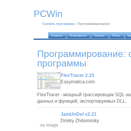
PCWin
Скачать программы
›
Программирование
Главная
Популярное
Лучшее
Поиск
Ка
Программирование
:
программы
FlexTracer 2.15
Easymatica.com
FlexTracer - мощный трассировщик SQL-за
данных и функций, экспортируемых DLL.
JamUnDel v2.21
Dmitry Zhitomirsky