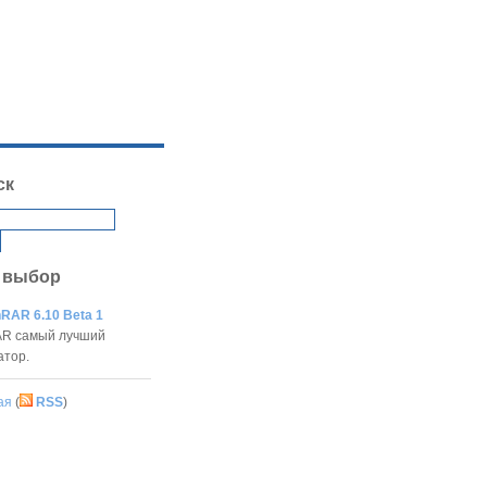
ск
 выбор
RAR 6.10 Beta 1
R самый лучший
атор.
ая
(
RSS
)