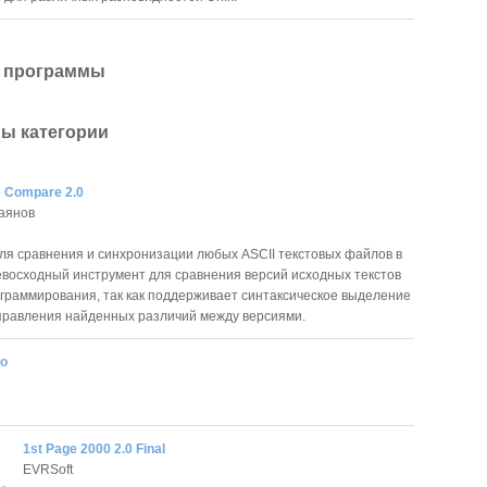
 программы
ы категории
le Compare 2.0
аянов
ля сравнения и синхронизации любых ASCII текстовых файлов в
евосходный инструмент для сравнения версий исходных текстов
граммирования, так как поддерживает синтаксическое выделение
правления найденных различий между версиями.
ro
1st Page 2000 2.0 Final
EVRSoft