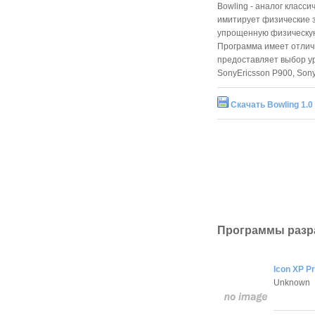
Bowling - аналог класси
имитирует физические з
упрощенную физическую
Программа имеет отличн
предоставляет выбор у
SonyEricsson P900, Son
Скачать Bowling 1.0 (
Программы разр
Icon XP P
Unknown