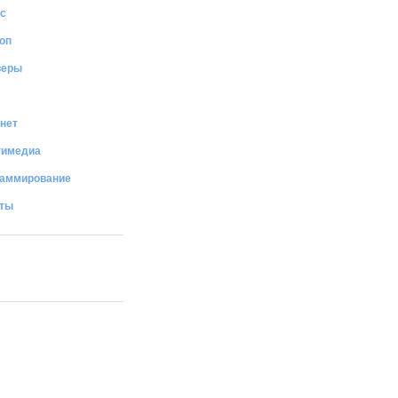
с
оп
веры
нет
тимедиа
раммирование
иты