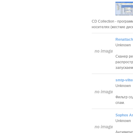
CD Collection - програ
носителях (жесткие дис
Renattach
Unknown
Сканер ре
распростр
запускаем
smtp-vilte
Unknown
Фильтр со
спам.
Sophos An
Unknown
Антивирус