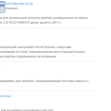
CD Collection v2.10
Unknown
мма для организации каталога файлов, размещенных на любых
ки, CD-R/CD-RW/DVD диски, дискеты ZIP и т.
ализующий наилучший способ борьбы с вирусами
аняемыми по email: переименование всех подозрительных
ых файлов содержащихся во вложении.
r
держимого для sendmail, обнаруживающий почтовые вирусы и
ti-Virus
 для различных разновидностей Unix.