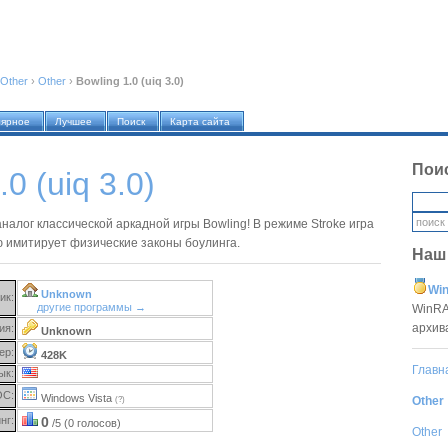
Other
›
Other
›
Bowling 1.0 (uiq 3.0)
лярное
Лучшее
Поиск
Карта сайта
Пои
.0 (uiq 3.0)
 аналог классической аркадной игры Bowling! В режиме Stroke игра
 имитирует физические законы боулинга.
Наш
Win
Unknown
ик:
другие программы →
WinRA
архив
ия:
Unknown
ер:
428K
Главн
ык:
ОС:
Windows Vista
Other
(?)
нг:
0
/5 (0 голосов)
Other