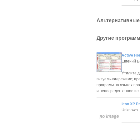
Альтернативные
Другие программ
Active Fi
Евгений Б
Утилита д
визуальном режиме; пр
программ на языках про
и непосредственное ис
Icon XP P
Unknown