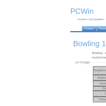
PCWin
Скачать программы
›
Главная
Попу
Bowling 1
Bowling -
полностью
Разработч
Лиценз
Разм
Яз
Рейти