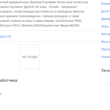
ческой аркадной игры Bowling! В режиме Stroke игра полностью
Бизне
аконы боулинга. Другой тип игры - Arcade - предлагает
Дескт
 модель, позволяющую расслабиться в свободную минутку.
ое звуковое сопровождение, таблицу рекордов, а также
Драй
ровней сложности игры.Совместимомь: SonyEricsson P800,
yEricsson P910, Motorola A920Разработчик: Megasoft2000
Игры
Интер
uiq 3.0)
Муль
Прог
Утил
Теги
аботчика
ro