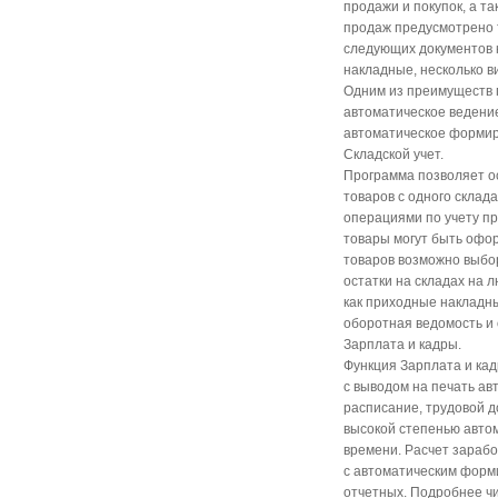
продажи и покупок, а т
продаж предусмотрено 
следующих документов к
накладные, несколько в
Одним из преимуществ п
автоматическое ведение
автоматическое формиро
Складской учет.
Программа позволяет о
товаров с одного склада
операциями по учету п
товары могут быть офо
товаров возможно выбор
остатки на складах на 
как приходные накладны
оборотная ведомость и
Зарплата и кадры.
Функция Зарплата и кад
с выводом на печать а
расписание, трудовой до
высокой степенью авто
времени. Расчет зарабо
с автоматическим форми
отчетных. Подробнее ч