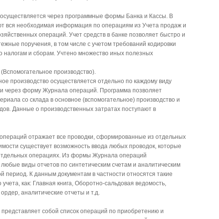
 осуществляется через программные формы Банка и Кассы. В
 вся необходимая информация по операциям из Учета продаж и
озяйственных операций. Учет средств в банке позволяет быстро и
ежные поручения, в том числе с учетом требований кодировки
о налогам и сборам. Учтено множество иных полезных
 (Вспомогательное производство).
ное производство осуществляется отдельно по каждому виду
и через форму Журнала операций. Программа позволяет
риала со склада в основное (вспомогательное) производство и
дов. Данные о производственных затратах поступают в
операций отражает все проводки, сформированные из отдельных
имости существует возможность ввода любых проводок, которые
отдельных операциях. Из формы Журнала операций
 любые виды отчетов по синтетическим счетам и аналитическим
 период. К данным документам в частности относятся такие
 учета, как: Главная книга, Оборотно-сальдовая ведомость,
ордер, аналитические отчеты и т.д.
а представляет собой список операций по приобретению и