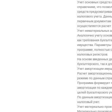
Учет основных средств
справочнике, что позво
средств предусматривае
налогового учета. Данн
первичным документам 
осуществляется расчет а
Учет нематериальных а
Аналогично учету основ
как требования бухгалте
имущества. Параметры 
программе, полностью 
налоговых регистров.
На основе введенных да
бухгалтерского, так и дл
Учет амортизации имущ
Расчет амортизационны
режиме по данным спра
Программа формирует п
амортизации по каждом
целей бухгалтерского у
По данным амортизации
налоговый учет.
Учет материально прои
Материально производс