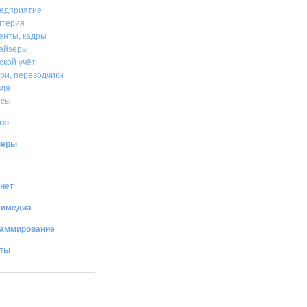
едприятие
лтерия
енты, кадры
айзеры
ской учёт
ри, переводчики
вля
нсы
оп
веры
нет
тимедиа
раммирование
иты