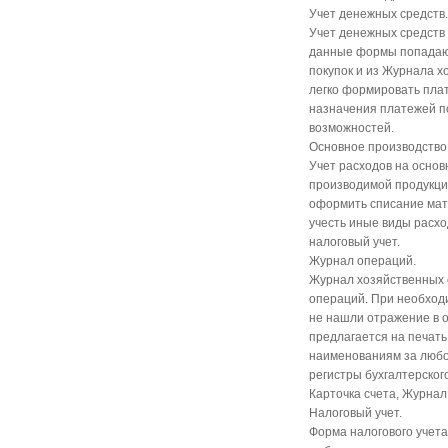
Учет денежных средств.
Учет денежных средств
данные формы попадают
покупок и из Журнала х
легко формировать плат
назначения платежей п
возможностей.
Основное производство
Учет расходов на основ
производимой продукци
оформить списание мате
учесть иные виды расхо
налоговый учет.
Журнал операций.
Журнал хозяйственных 
операций. При необход
не нашли отражение в 
предлагается на печать
наименованиям за любой
регистры бухгалтерского
Карточка счета, Журнал 
Налоговый учет.
Форма налогового учет