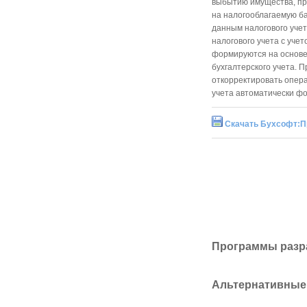
выбытию имущества, пр
на налогооблагаемую ба
данным налогового уче
налогового учета с уче
формируются на основе
бухгалтерского учета. 
откорректировать опера
учета автоматически фо
Скачать Бухсофт:П
Программы разр
Альтернативные