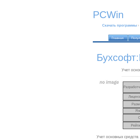
PCWin
Скачать программы
›
Главная
Попу
Бухсофт:
Учет осно
Разработч
Лиценз
Разм
Яз
Рейти
Учет основных средств.