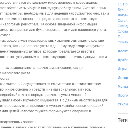
 осуществляется в отдельном многоуровневом древовидном
1С Пр
ляет обеспечить гибкую и наглядную работу с ним. Учет основных
Бухга
т параметры, необходимые для ведения как бухгалтерского, так и
Докум
ые параметры основного средства полностью соответствуют
Орган
и налоговым регистрам. На основе введенной информации
Склад
мортизации, как для бухгалтерского, так и для налогового учета.
Слова
ктивов
Торго
ных средств учет нематериальных активов учитывает отдельно
Фина
рского, так и налогового учета к данному виду амортизируемого
Дескт
нематериальных активов, которые предлагается ввести в
соответствуют данным соответствующих первичных документов и
Драй
нных осуществляется расчет амортизации, как для
Игры
я налогового учета.
Интер
ества.
х отчислений осуществляется ежемесячно в автоматическом
Муль
вочников основных средств и нематериальных активов.
одробный отчет о порядке расчета суммы месячной
Прог
у виду амортизируемого имущества. По данным амортизации для
Утил
чета формируются проводки в журнал хозяйственных операций.
 для целей налогового учета формируются операции в
Теги
зводственных запасов.
твенные запасы состоят из справочника материалов, товаров и