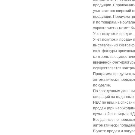
продукции. Справочники
учитывается широкий сп
продукции. Предусматр
и по товарам, не обла
характеристик может бы
Учет покупок и продаж.
Учет покупок и продаж 
выставленных счетов фа
счет-фактуры производи
контроль за осуществле
введенной счет-фактуры
осуществляется контро
Программа предусматри
автоматически произво
по сделке.
По заведенным данным 
операций на выданные и
НДС по ним, на списани
продаж (при необходимо
суммовой разницы и НДС
Все данные по произве
автоматически попадают
В учете продаж и покуп