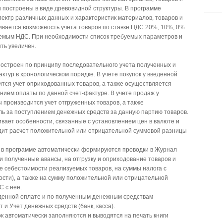
 построены в виде древовидной структуры. В программе
ектр различных данных и характеристик материалов, товаров и
ивается возможность учета товаров по ставке НДС 20%, 10%, 0%
гаемым НДС. При необходимости список требуемых параметров и
ть увеличен.
построен по принципу последовательного учета полученных и
ктур в хронологическом порядке. В учете покупок у введенной
тся учет оприходованных товаров, а также осуществляется
нием оплаты по данной счет-фактуре. В учете продаж у
 производится учет отгруженных товаров, а также
ль за поступлением денежных средств за данную партию товаров.
вает особенности, связанные с установлением цен в валюте и
дит расчет положительной или отрицательной суммовой разницы
в программе автоматически формируются проводки в Журнал
 полученные авансы, на отгрузку и оприходование товаров и
е себестоимости реализуемых товаров, на суммы налога с
сти), а также на сумму положительной или отрицательной
 с нее.
денной оплате и по полученным денежным средствам
 и Учет денежных средств (банк, касса).
ок автоматически заполняются и выводятся на печать книги