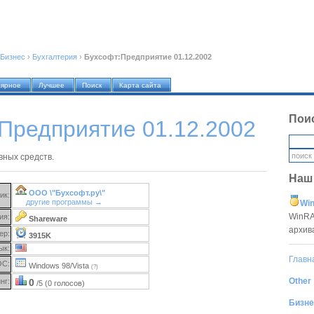
Бизнес
›
Бухгалтерия
›
Бухсофт:Предприятие 01.12.2002
лярное
Лучшее
Поиск
Карта сайта
Пои
Предприятие 01.12.2002
вных средств.
Наш
ООО \"Бухсофт.ру\"
ик:
другие программы →
Win
WinRA
ия:
Shareware
архив
ер:
3915K
ык:
Главн
ОС:
Windows 98/Vista
(?)
Other
нг:
0
/5 (0 голосов)
Бизне