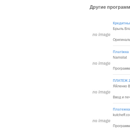
Другие программ
Кредитны
Брыль Вл
Оригинал
Платiжка 
Namsilat
Программа
ПЛАТЕЖ 2
Яйленко 
Ввод и пе
Платежка 
kutcheff.c
Программа