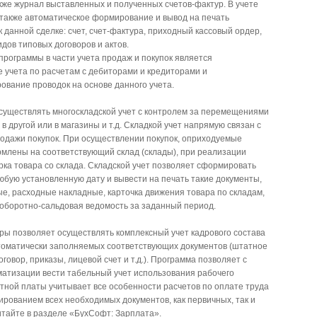
акже журнал выставленных и полученных счетов-фактур. В учете
также автоматическое формирование и вывод на печать
 данной сделке: счет, счет-фактура, приходный кассовый ордер,
идов типовых договоров и актов.
рограммы в части учета продаж и покупок является
 учета по расчетам с дебиторами и кредиторами и
вание проводок на основе данного учета.
существлять многоскладской учет с контролем за перемещениями
 в другой или в магазины и т.д. Складкой учет напрямую связан с
родажи покупок. При осуществлении покупок, оприходуемые
рмлены на соответствующий склад (склады), при реализации
ка товара со склада. Складской учет позволяет сформировать
любую установленную дату и вывести на печать такие документы,
е, расходные накладные, карточка движения товара по складам,
 оборотно-сальдовая ведомость за заданный период.
ры позволяет осуществлять комплексный учет кадрового состава
втоматически заполняемых соответствующих документов (штатное
говор, приказы, лицевой счет и т.д.). Программа позволяет с
матизации вести табельный учет использования рабочего
тной платы учитывает все особенности расчетов по оплате труда
рованием всех необходимых документов, как первичных, так и
итайте в разделе «БухСофт: Зарплата».