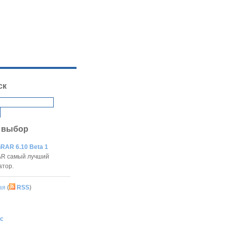
ск
 выбор
RAR 6.10 Beta 1
R самый лучший
атор.
ая
(
RSS
)
с