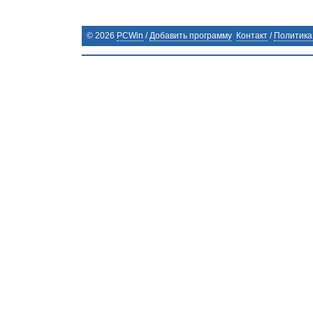
©
2026
PCWin
/
Добавить программу
Контакт
/
Политика