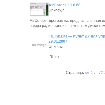
AirCorder 1.1.0.68
Unknown
AirCorder - программа, предназначенная д
эфира радиостанции на жестком диске ко
IRLink.Lite — пульт ДУ для 
29.01.2007
Unknown
IRLink.
Страница:
««
1
…
72