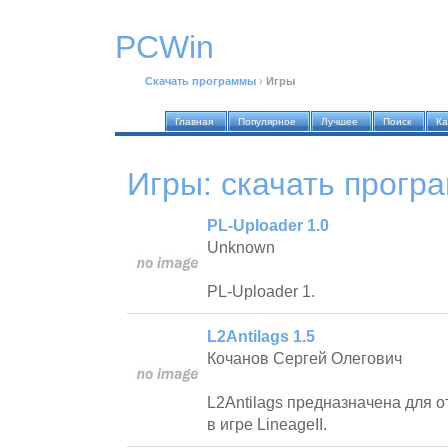
PCWin
Скачать программы
›
Игры
Главная
Популярное
Лучшее
Поиск
Ка
Игры
: скачать прогр
PL-Uploader 1.0
Unknown
PL-Uploader 1.
L2Antilags 1.5
Кочанов Сергей Олегович
L2Antilags предназначена для 
в игре LineageII.