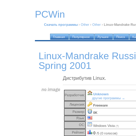
PCWin
Скачать программы
›
Other
›
Other
›
Linux-Mandrake Rus
Главная
Популярное
Лучшее
Поиск
Ка
Linux-Mandrake Russi
Spring 2001
Дистрибутив Linux.
Unknown
Разработчик:
другие программы →
Лицензия:
Freeware
Размер:
0K
Язык:
ОС:
Windows Vista
(?)
Рейтинг:
0
/5 (0 голосов)