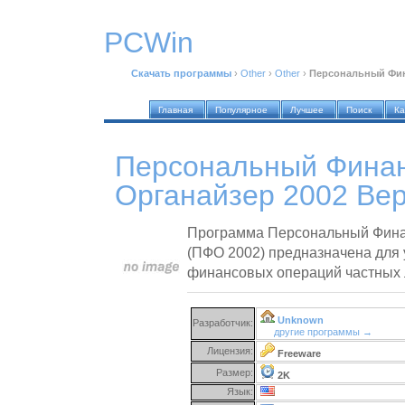
PCWin
Скачать программы
›
Other
›
Other
›
Персональный Фина
Главная
Популярное
Лучшее
Поиск
Ка
Персональный Фина
Органайзер 2002 Вер
Программа Персональный Фина
(ПФО 2002) предназначена для 
финансовых операций частных 
Unknown
Разработчик:
другие программы →
Лицензия:
Freeware
Размер:
2K
Язык: