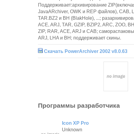
Поддерживает:архивирование ZIP(включая 
JavaARchiver, OWK и REP файлов), CAB, L
TAR.BZ2 и BH (BlakHole), ...; разархивиро
ACE, ARJ, TAR, GZIP, BZIP2, ARC, ZOO, BH
ZIP, RAR, ACE, ARJ и CAB; самораспаков
ARJ, LHA и BH; поддерживает скины.
Скачать PowerArchiver 2002 v8.0.63
Программы разработчика
Icon XP Pro
Unknown