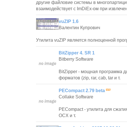
другие файловие системы в многопартици
взаимодействует с ImDiEx-ом при извлече
vuZIP 1.6
Валентин Купрович
Утилита vuZIP является полноценной про
BitZipper 4. SR 1
Bitberry Software
BitZipper - мощная программа д
форматов (zip, rar, cab, tar и т.
PECompact 2.79 beta
Сollake Software
PECompact - утилита для сжати
OCX и т.