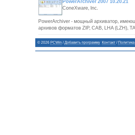
PowerArchiver 2007 10.20.21
ConeXware, Inc.
PowerArchiver - мощный архиватор, имею
архивов форматов ZIP, CAB, LHA (LZH), T
©
2026
PCWin
/
Добавить программу
Контакт
/
Политика