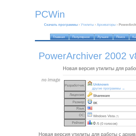
PCWin
Скачать программы
›
Утилиты
›
Архиваторы
›
PowerArchi
Главная
Популярное
Лучшее
Поиск
Ка
PowerArchiver 2002 v
Новая версия утилиты для рабо
Unknown
Разработчик:
другие программы →
Лицензия:
Shareware
Размер:
0K
Язык:
ОС:
Windows Vista
(?)
Рейтинг:
0
/5 (0 голосов)
Новая версия утилиты для работы с архив