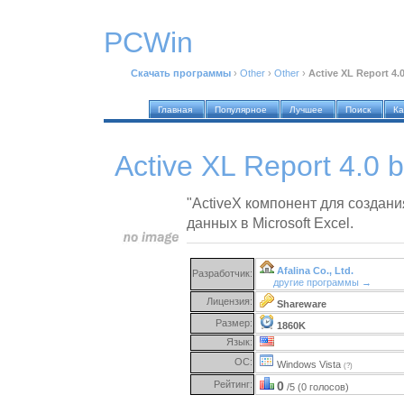
PCWin
Скачать программы
›
Other
›
Other
›
Active XL Report 4.
Главная
Популярное
Лучшее
Поиск
Ка
Active XL Report 4.0 
"ActiveX компонент для создани
данных в Microsoft Excel.
Afalina Co., Ltd.
Разработчик:
другие программы →
Лицензия:
Shareware
Размер:
1860K
Язык:
ОС:
Windows Vista
(?)
Рейтинг:
0
/5 (0 голосов)