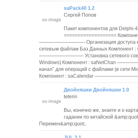
saPack40 1.2
Сергей Попов
Пакет компонентов для Delphi-4
=================== Компонент
—————————- Организация доступа как 
сетевым файлам Баз Данных Компонент :
————————— Установка сетевого соедине
Windows) Компонент : saNetChan ——
канал" для операций с файлами (в сети Mic
Компонент : saCalendar —————————
Двойняшки Двойняшки 1.0
teterin
Вы, конечно же, знаете и о карта
гадании по китайской &amp;quot
Перемен&amp;quot;.
JUL 3.1