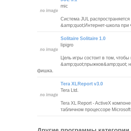
mic
Система JUL распространяется 
&amp;quot;Интернет-школа при
Solitaire Solitaire 1.0
lipigro
Цель игры состоит в том, чтобы
&amp;quot;прыжков&amp;quot; н
фишка.
Tera XLReport v3.0
Tera Ltd.
Tera XL Report - ActiveX компон
табличном процессоре Microsoft 
Другие программы категории