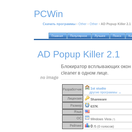
PCWin
Скачать программы
›
Other
›
Other
›
AD Popup Killer 2.1
Главная
Популярное
Лучшее
Поиск
Ка
AD Popup Killer 2.1
Блокиратор всплывающих окон с
cleaner в одном лице.
1st studio
Разработчик:
другие программы →
Лицензия:
Shareware
Размер:
637K
Язык:
ОС:
Windows Vista
(?)
Рейтинг:
0
/5 (0 голосов)