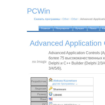
PCWin
Скачать программы
›
Other
›
Other
›
Advanced Applicatio
Главная
Популярное
Лучшее
Поиск
Ка
Advanced Application 
Advanced Application Controls (A
более 75 высококачественных к
Delphi и C++ Builder (Delphi 2/3/
3/4/5/6).
Aleksey Kuznetsov
Разработчик:
другие программы →
Лицензия:
Shareware
Размер:
13844K
Язык:
ОС:
Windows 98/XP/Vista