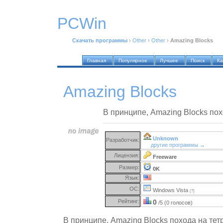
PCWin
Скачать программы
›
Other
›
Other
›
Amazing Blocks
Главная
Популярное
Лучшее
Поиск
Ка
Amazing Blocks
В принципе, Amazing Blocks пох
Unknown
Разработчик:
другие программы →
Лицензия:
Freeware
Размер:
0K
Язык:
ОС:
Windows Vista
(?)
Рейтинг:
0
/5 (0 голосов)
В принципе, Amazing Blocks похода на тетр