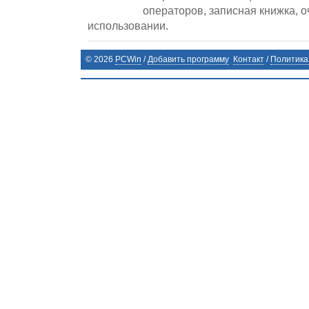
операторов, записная книжка, о
использовании.
©
2026
PCWin
/
Добавить программу
Контакт
/
Политика