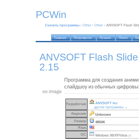
PCWin
Скачать программы
›
Other
›
Other
›
ANVSOFT Flash Slid
Главная
Популярное
Лучшее
Поиск
Ка
ANVSOFT Flash Slide
2.15
Программа для создания аним
слайдшоу из обычных цифровы
ANVSOFT Inc
Разработчик:
другие программы →
Лицензия:
Unknown
Размер:
4850K
Язык:
ОС:
Windows 98/XP/Vista
(?)