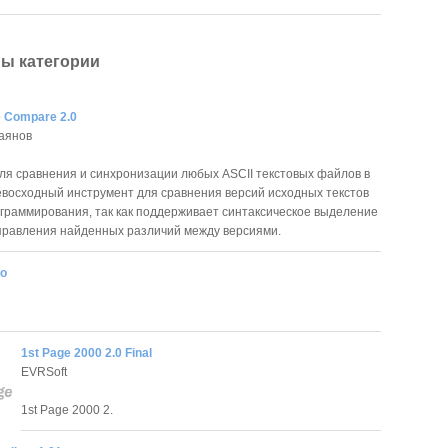
ы категории
le Compare 2.0
аянов
ля сравнения и синхронизации любых ASCII текстовых файлов в
евосходный инструмент для сравнения версий исходных текстов
граммирования, так как поддерживает синтаксическое выделение
правления найденных различий между версиями.
ro
1st Page 2000 2.0 Final
EVRSoft
1st Page 2000 2.