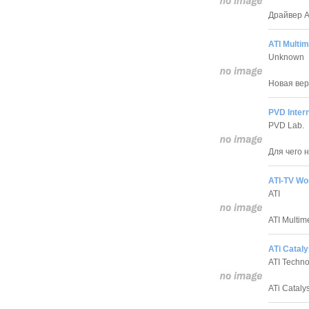
Драйвер A
ATI Multim
Unknown
Новая верс
PVD Inter
PVD Lab.
Для чего 
ATI-TV Wo
ATI
ATI Multim
ATi Cataly
ATI Techno
ATi Catal