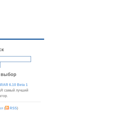
ск
 выбор
RAR 6.10 Beta 1
R самый лучший
атор.
ая
(
RSS
)