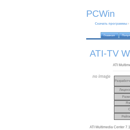
PCWin
Скачать программы
›
Главная
Попу
ATI-TV W
ATI Multim
Разработч
Лиценз
Разм
Яз
Рейти
ATI Multimedia Center 7.