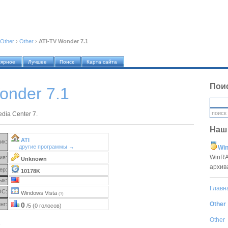
Other
›
Other
›
ATI-TV Wonder 7.1
лярное
Лучшее
Поиск
Карта сайта
Пои
onder 7.1
edia Center 7.
Наш
ATI
ик:
другие программы →
Win
WinRA
ия:
Unknown
архив
ер:
10178K
ык:
Главн
ОС:
Windows Vista
(?)
Other
нг:
0
/5 (0 голосов)
Other
1