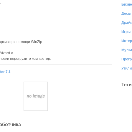
1
Бизне
Дескт
Драй
Игры
Интер
архив при помощи WinZip
Муль
Wizard-а
новки перегрузите компьютер.
Прог
Утил
er 7.1
Теги
аботчика