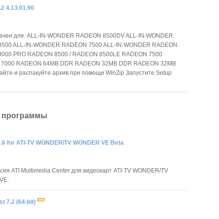
.2 4.13.01.90
ачен для: ALL-IN-WONDER RADEON 8500DV ALL-IN-WONDER
500 ALL-IN-WONDER RADEON 7500 ALL-IN-WONDER RADEON
000 PRO RADEON 8500 / RADEON 8500LE RADEON 7500
 7000 RADEON 64MB DDR RADEON 32MB DDR RADEON 32MB
йте и распакуйте архив при помощи WinZip Запустите Setup
 программы
7.6 for ATI-TV WONDER/TV WONDER VE Beta
сия ATI Multimedia Center для видеокарт ATI-TV WONDER/TV
VE.
st 7.2 (64-bit)