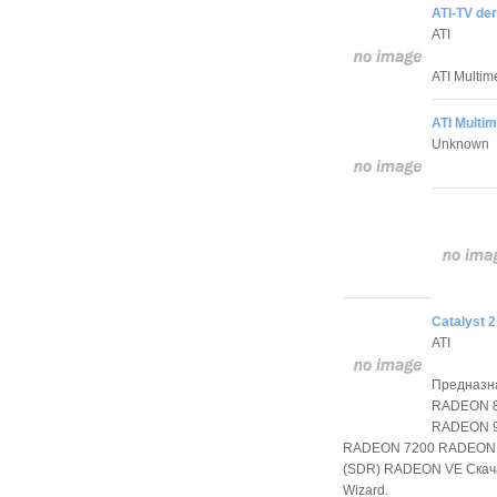
ATI-TV de
ATI
ATI Multim
ATI Multim
Unknown
Catalyst 2
ATI
Предназн
RADEON 8
RADEON 9
RADEON 7200 RADEON
(SDR) RADEON VE Скача
Wizard.