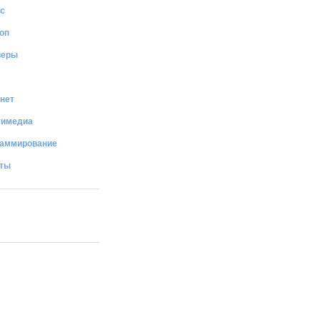
с
оп
веры
нет
тимедиа
раммирование
иты