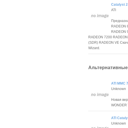
Catalyst 2
ATI
Предназн
RADEON 8
RADEON 9
RADEON 7200 RADEON
(SDR) RADEON VE Скача
Wizard.
Альтернативные
ATI MMC 
Unknown
Новая вер
WONDER 
ATI Cataly
Unknown