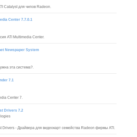
TI Catalyst для чипов Radeon.
edia Center 7.7.0.1
ия ATI Multimedia Center.
net Newspaper System
нужна эта система?.
nder 7.1
edia Center 7.
st Drivers 7.2
logies
yst Drivers - Драйвера для видеокарт семейства Radeon фирмы ATI.