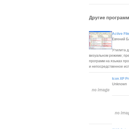
Другие программ
Active Fi
Евгений Б
Утилита д
визуальном режиме; пр
программ на языках про
и непосредственное ис
Icon XP P
Unknown