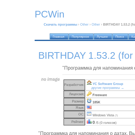
PCWin
Скачать программы
›
Other
›
Other
›
BIRTHDAY 1.53.2 (f
Главная
Популярное
Лучшее
Поиск
Ка
BIRTHDAY 1.53.2 (fo
"Программка для напоминания о
YC Software Group
Разработчик:
другие программы →
Лицензия:
Freeware
Размер:
185K
Язык:
ОС:
Windows Vista
(?)
Рейтинг:
0
/5 (0 голосов)
"Программка для напоминания о датах. Вы