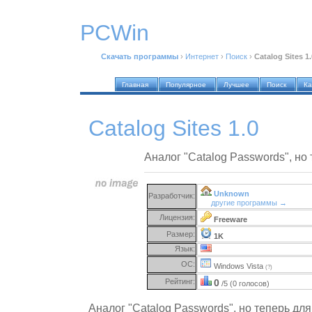
PCWin
Скачать программы
›
Интернет
›
Поиск
›
Catalog Sites 1.
Главная
Популярное
Лучшее
Поиск
Ка
Catalog Sites 1.0
Аналог "Catalog Passwords", но 
Unknown
Разработчик:
другие программы →
Лицензия:
Freeware
Размер:
1K
Язык:
ОС:
Windows Vista
(?)
Рейтинг:
0
/5 (0 голосов)
Аналог "Catalog Passwords", но теперь дл