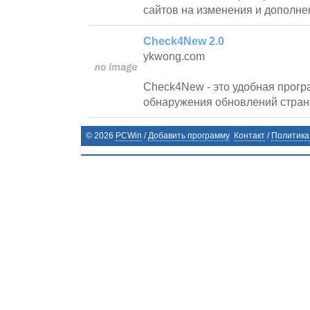
сайтов на изменения и дополне
Check4New 2.0
ykwong.com
Check4New - это удобная прог
обнаружения обновлений страни
©
2026
PCWin
/
Добавить программу
Контакт
/
Политика