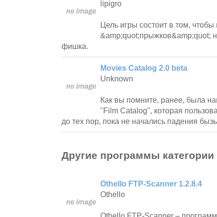
lipigro
Цель игры состоит в том, чтобы
&amp;quot;прыжков&amp;quot; н
фишка.
Movies Catalog 2.0 beta
Unknown
Как вы помните, ранее, была н
"Film Catalog", которая пользо
до тех пор, пока не начались падения бызы
Другие программы категории
Othello FTP-Scanner 1.2.8.4
Othello
Othello FTP-Scanner – програм