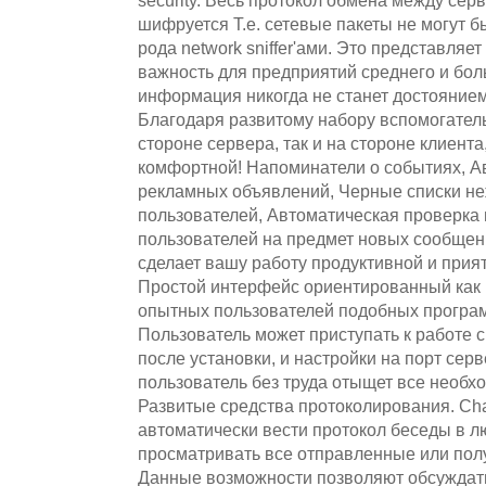
security. Весь протокол обмена между сер
шифруется Т.е. сетевые пакеты не могут 
рода network sniffer'ами. Это представляе
важность для предприятий среднего и бол
информация никогда не станет достоянием
Благодаря развитому набору вспомогатель
стороне сервера, так и на стороне клиента
комфортной! Напоминатели о событиях, А
рекламных объявлений, Черные списки не
пользователей, Автоматическая проверка
пользователей на предмет новых сообщени
сделает вашу работу продуктивной и прия
Простой интерфейс ориентированный как 
опытных пользователей подобных программ
Пользователь может приступать к работе 
после установки, и настройки на порт сер
пользователь без труда отыщет все необх
Развитые средства протоколирования. Cha
автоматически вести протокол беседы в л
просматривать все отправленные или полу
Данные возможности позволяют обсуждат