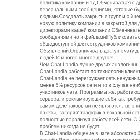
политика компании и т.д.Обмениваться с д
персональными сообщениями, которые буд
людьми.Создавать закрытые группы обще
новую политику компании в закрытой для 
директорами вашей компании.Обмениватьс
сообщениями но и файлами!Публиковать 
общедоступной для сотрудников компании
Объявлений.Ограничивать доступ к чату 
людей.И многое многое другое!
Чем Chat-Landia лучше других аналогичны
Chat-Landia работает по технологии клиен
Chat-Landia не перегружает сеть ненужны
менее 5% ресурсов сети и то в случае на
участников чата. Программы же, работаю
сервера, и рекламирующие себя как требу
самом деле таковыми не являются, т.к. он
пакеты, 'засоряя' траффик в локальной сет
полностью парализуя работу всей сети. С C
проблем никогда не будет!
В Chat-Landia общение в чате абсолютно б