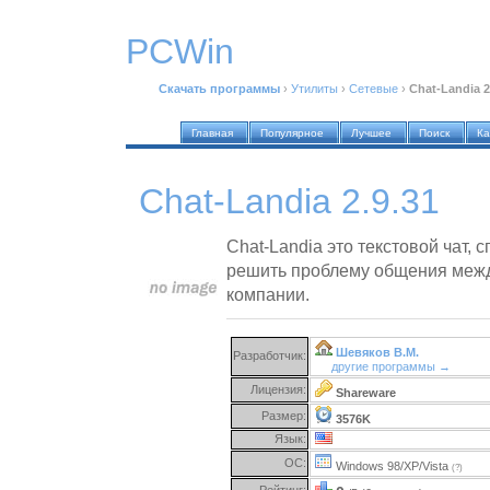
PCWin
Скачать программы
›
Утилиты
›
Сетевые
›
Chat-Landia 2
Главная
Популярное
Лучшее
Поиск
Ка
Chat-Landia 2.9.31
Chat-Landia это текстовой чат,
решить проблему общения меж
компании.
Шевяков В.М.
Разработчик:
другие программы →
Лицензия:
Shareware
Размер:
3576K
Язык:
ОС:
Windows 98/XP/Vista
(?)
Рейтинг: