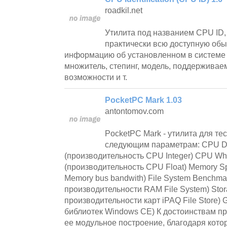
roadkil.net
Утилита под названием CPU ID
практически всю доступную об
информацию об установленном в системе п
множитель, степинг, модель, поддерживае
возможности и т.
PocketPC Mark 1.03
antontomov.com
PocketPC Mark - утилита для те
следующим параметрам: CPU D
(производительность CPU Integer) CPU Wh
(производительность CPU Float) Memory S
Memory bus bandwith) File System Benchmar
производительности RAM File System) Stor
производительности карт iPAQ File Store) 
библиотек Windows CE) К достоинствам п
ее модульное построение, благодаря кот