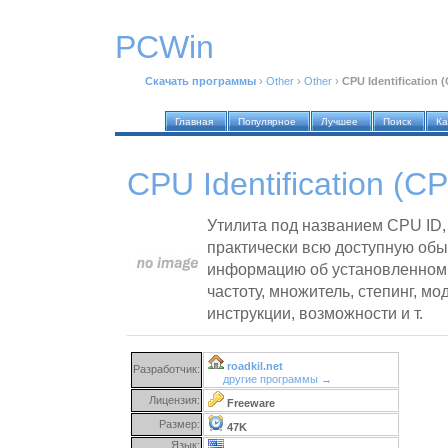
PCWin
Скачать программы
›
Other
›
Other
›
CPU Identification (
Главная
Популярное
Лучшее
Поиск
Ка
CPU Identification (CP
Утилита под названием CPU ID
практически всю доступную об
информацию об установленном 
частоту, множитель, степинг, м
инструкции, возможности и т.
roadkil.net
Разработчик:
другие программы →
Лицензия:
Freeware
Размер:
47K
Язык: