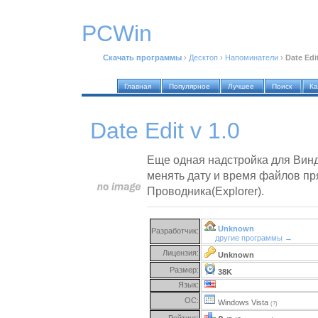
PCWin
Скачать программы
›
Десктоп
›
Напоминатели
›
Date Edit
Главная
Популярное
Лучшее
Поиск
Ка
Date Edit v 1.0
Еще одная надстройка для Винд
менять дату и время файлов пр
Проводника(Explorer).
Unknown
Разработчик:
другие программы →
Лицензия:
Unknown
Размер:
38K
Язык:
ОС:
Windows Vista
(?)
Рейтинг: