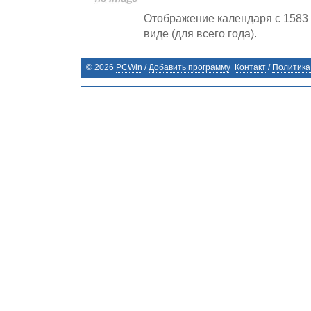
Отображение календаря c 1583 
виде (для всего года).
©
2026
PCWin
/
Добавить программу
Контакт
/
Политика