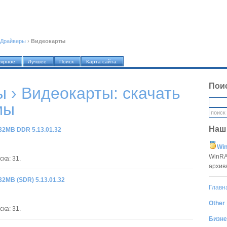
Драйверы
›
Видеокарты
лярное
Лучшее
Поиск
Карта сайта
Пои
 › Видеокарты
: скачать
мы
Наш
2MB DDR 5.13.01.32
Win
WinRA
ка: 31.
архив
2MB (SDR) 5.13.01.32
Главн
Other
ка: 31.
Бизне