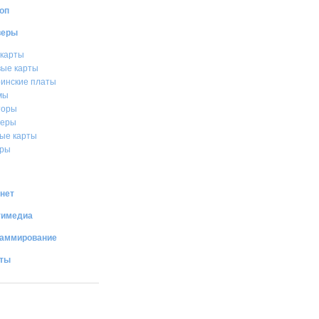
оп
веры
карты
вые карты
инские платы
мы
торы
теры
ые карты
еры
нет
тимедиа
раммирование
иты