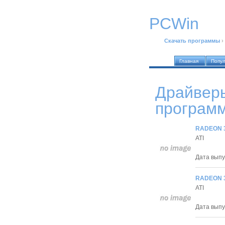
PCWin
Скачать программы
›
Главная
Попу
Драйверы
програм
RADEON 3
ATI
Дата выпус
RADEON 3
ATI
Дата выпус