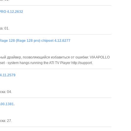
PRO 4.12.2632
а: 01.
Rage 128 (Rage 128 pro) chipset 4.12.6277
ый драйвер, позволяющийся избавиться от ошибки: VIA APOLLO
et - system hangs running the ATI TV Player http://support.
4.11.2579
ка: 04.
.00.1381.
ка: 27.