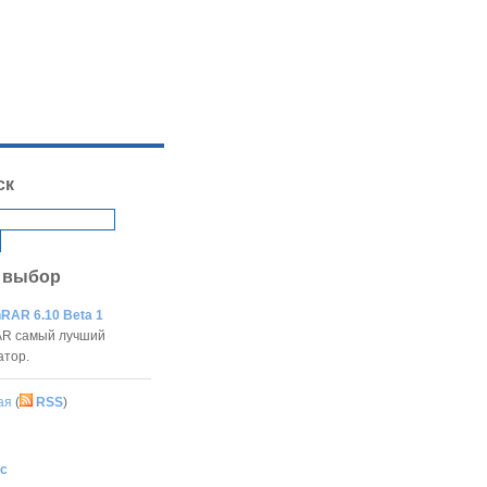
ск
 выбор
RAR 6.10 Beta 1
R самый лучший
атор.
ая
(
RSS
)
с