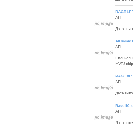
RAGE LT 
ATI
Дата впуск
All based 
ATI
Специальн
MVP3 chips
RAGE XC 
ATI
Дата выпус
Rage IIC 4
ATI
Дата выпус