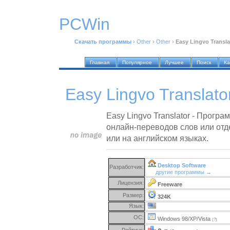
PCWin
Скачать программы
›
Other
›
Other
›
Easy Lingvo Transla
Главная
Популярное
Лучшее
Поиск
Ка
Easy Lingvo Translato
Easy Lingvo Translator - Прогр
онлайн-переводов слов или отд
или на английском языках.
Desktop Software
Разработчик:
другие программы →
Лицензия:
Freeware
Размер:
324K
Язык:
ОС:
Windows 98/XP/Vista
(?)
Рейтинг: