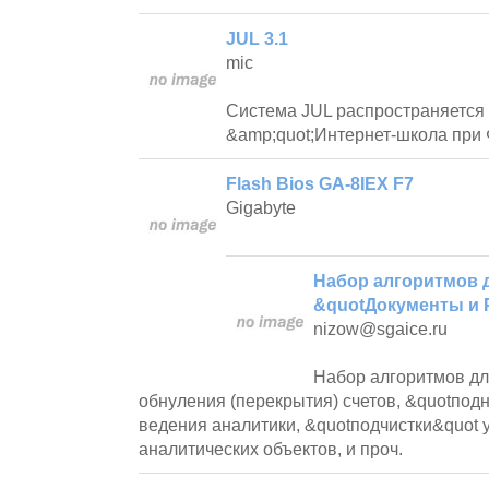
JUL 3.1
mic
Система JUL распространяется 
&amp;quot;Интернет-школа при
Flash Bios GA-8IEX F7
Gigabyte
Набор алгоритмов 
&quotДокументы и 
nizow@sgaice.ru
Набор алгоритмов дл
обнуления (перекрытия) счетов, &quotпод
ведения аналитики, &quotподчистки&quot 
аналитических объектов, и проч.