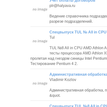
Учет оплаты договоров
plr@halyava.ru
Ведение справочника подраздел
разрезе подразделений.
Спецвыпуск TUL № All in CPU
Tul
TUL №8 All in CPU AMD Athlon 
тесты процессора AMD Athlon X
пролетая над гнездом синицы Intel Pentium 
Тестирование Pentium 4 2.
Административная обработк
Vladimir Kozlov
Административная обработка, 
&quot.
Спецвыпуск TUL №8 All in CP