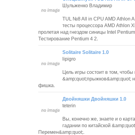
Шульженко Владимир
TUL №8 All in CPU AMD Athlon 
тесты процессора AMD Athlon X
пролетая над гнездом синицы Intel Pentium 
Тестирование Pentium 4 2.
Solitaire Solitaire 1.0
lipigro
Цель игры состоит в том, чтобы
&amp;quot;прыжков&amp;quot; н
фишка.
Двойняшки Двойняшки 1.0
teterin
Вы, конечно же, знаете и о карта
гадании по китайской &amp;quot
Перемен&amp;quot;.