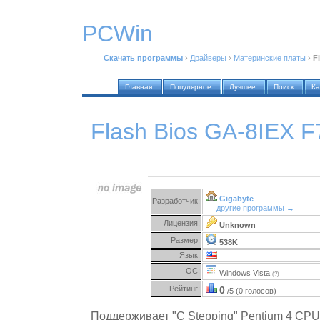
PCWin
Скачать программы
›
Драйверы
›
Материнские платы
›
F
Главная
Популярное
Лучшее
Поиск
Ка
Flash Bios GA-8IEX F
Gigabyte
Разработчик:
другие программы →
Лицензия:
Unknown
Размер:
538K
Язык:
ОС:
Windows Vista
(?)
Рейтинг:
0
/5 (0 голосов)
Поддерживает "C Stepping" Pentium 4 CP