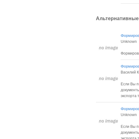
Альтернативные
Формиров
Unknown
Формиров
Формиров
Василий 
Если Вы п
документ
экспорта 
Формиров
Unknown
Если Вы п
документ
экспорта 