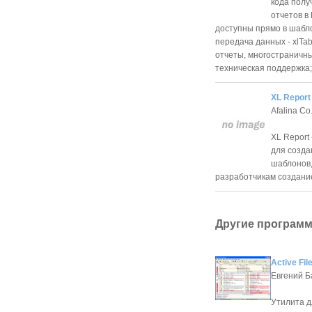
кода полу
отчетов в
доступны прямо в шабл
передача данных - xlTab
отчеты, многостраничн
техническая поддержка;Del
XL Report
Afalina Co.
XL Report 
для созда
шаблонов,
разработчикам создание
Другие программ
Active Fi
Евгений Б
Утилита д