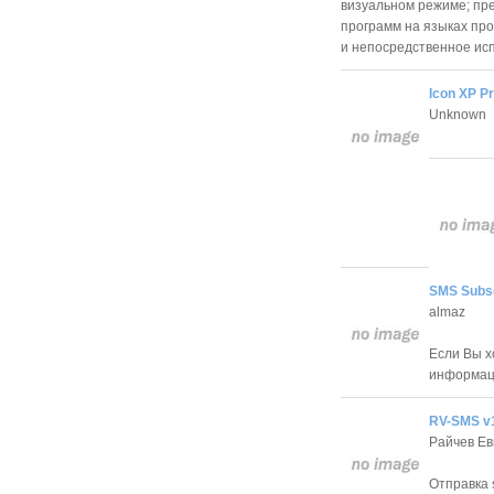
визуальном режиме; пр
программ на языках про
и непосредственное ис
Icon XP P
Unknown
SMS Subsc
almaz
Если Вы х
информаци
RV-SMS v
Райчев Ев
Отправка 