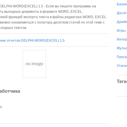
Бизне
DELPHI-WORD(EXCEL) 1.5 - Если вы пишите программы на
ать выходные документы в формате WORD, EXCEL,
Дескт
текой функций экспорта текста в файлы редактора WORD, EXCEL.
Драй
ожно ознакомиться с полутора десятком статей по этой теме с
сходных текстов.
Игры
Интер
ние отчетов DELPHI-WORD(EXCEL) 1.5
Муль
Прог
Утил
Теги
аботчика
ro