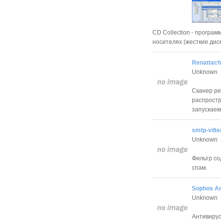
CD Collection - програ
носителях (жесткие дис
Renattach
Unknown
Сканер ре
распростр
запускаем
smtp-vilte
Unknown
Фильтр со
спам.
Sophos An
Unknown
Антивирус