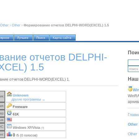
Other
›
Other
›
Формирование отчетов DELPHI-WORD(EXCEL) 1.5
лярное
Лучшее
Поиск
Карта сайта
Пои
ание отчетов DELPHI-
CEL) 1.5
Наш
ание отчетов DELPHI-WORD(EXCEL) 1.
Win
Unknown
WinRA
ик:
другие программы →
архив
ия:
Freeware
ер:
61K
Главн
ык:
Other
ОС:
Windows XP/Vista
(?)
Other
нг:
0
/5 (0 голосов)