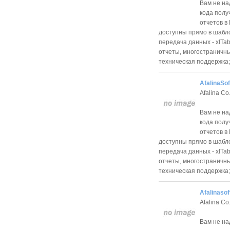
Вам не на
кода полу
отчетов в
доступны прямо в шабл
передача данных - xlTab
отчеты, многостраничн
техническая поддержка; De
AfalinaSof
Afalina Co.
Вам не на
кода полу
отчетов в
доступны прямо в шабл
передача данных - xlTab
отчеты, многостраничн
техническая поддержка; De
Afalinasof
Afalina Co.
Вам не на