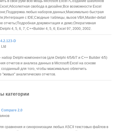
чить в свои руки всю мощь Microsoft Excel?Создание шаблонов
 Excel;Абсолютная свобода в дизайне;Все возможности Excel
оне;Поддержка любых наборов данных;Максимально быстрая
le;Интеграция с IDE;Сводные таблицы, вызов VBA;Master-detail
ые отчеты;Подробная документация и демо;Оперативная
phi 4, 5, 6, 7; C++Builder 4, 5, 6; Excel 97, 2000, 2002.
 4.2.123-D
 Ltd
- набор Delphi-компонентов (для Delphi 4/5/6/7 и C++ Builder 4/5)
ния отчетов и анализа данных в Microsoft Excel на основе
 созданный для того, чтобы максимально облегчить
 "живых" аналитических отчетов.
ы категории
le Compare 2.0
аянов
ля сравнения и синхронизации любых ASCII текстовых файлов в