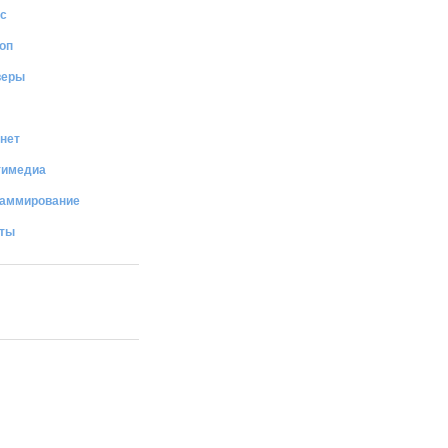
с
оп
веры
нет
тимедиа
раммирование
иты