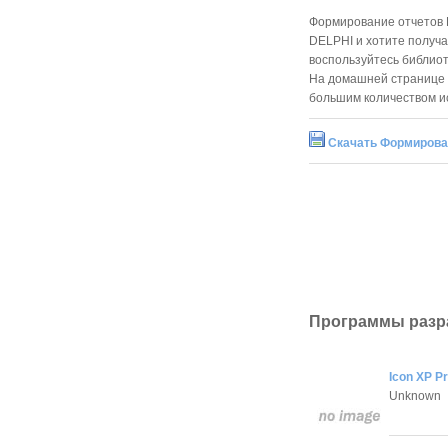
Формирование отчетов 
DELPHI и хотите получ
воспользуйтесь библио
На домашней странице м
большим количеством и
Скачать Формирова
Программы разр
Icon XP P
Unknown