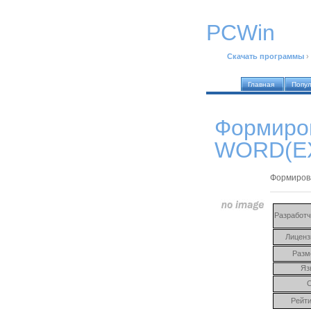
PCWin
Скачать программы
›
Главная
Попу
Формиров
WORD(EX
Формиров
Разработч
Лиценз
Разм
Яз
Рейти