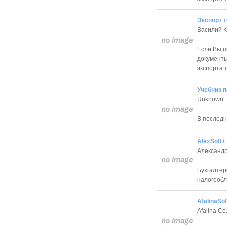
Экспорт 
Василий 
Если Вы п
документы
экспорта 
Учебник п
Unknown
В последн
AlexSoft+
Александр
Бухгалтер
налогооб
AfalinaSof
Afalina Co.