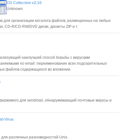
CD Collection v2.10
Unknown
мма для организации каталога файлов, размещенных на любых
ки, CD-R/CD-RW/DVD диски, дискеты ZIP и т.
ализующий наилучший способ борьбы с вирусами
аняемыми по email: переименование всех подозрительных
ых файлов содержащихся во вложении.
r
держимого для sendmail, обнаруживающий почтовые вирусы и
ti-Virus
 для различных разновидностей Unix.