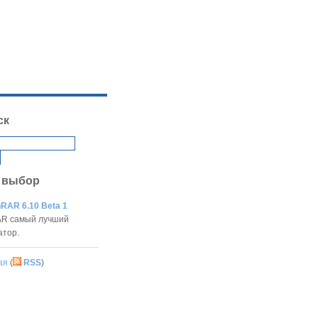
ск
 выбор
RAR 6.10 Beta 1
R самый лучший
атор.
ая
(
RSS
)