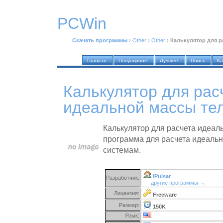
PCWin
Скачать программы
›
Other
›
Other
›
Калькулятор для р
Главная
Популярное
Лучшее
Поиск
Ка
Калькулятор для рас
идеальной массы тел
Калькулятор для расчета идеаль
программа для расчета идеальн
системам.
IPulsar
Разработчик:
другие программы →
Лицензия:
Freeware
Размер:
150K
Язык: