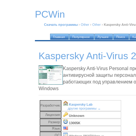
PCWin
Скачать программы
›
Other
›
Other
›
Kaspersky Anti-Viru
Главная
Популярное
Лучшее
Поиск
Ка
Kaspersky Anti-Virus 
Kaspersky Anti-Virus Personal п
антивирусной защиты персонал
работающих под управлением 
Windows
Kaspersky Lab
Разработчик:
другие программы →
Лицензия:
Unknown
Размер:
13005K
Язык:
ОС:
Windows 98/XP/Vista