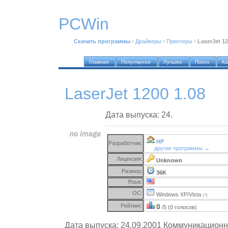
PCWin
Скачать программы
›
Драйверы
›
Принтеры
›
LaserJet 12
Главная
Популярное
Лучшее
Поиск
Ка
LaserJet 1200 1.08
Дата выпуска: 24.
HP
Разработчик:
другие программы →
Лицензия:
Unknown
Размер:
36K
Язык:
ОС:
Windows XP/Vista
(?)
Рейтинг:
0
/5 (0 голосов)
Дата выпуска: 24.09.2001 Коммуникационн