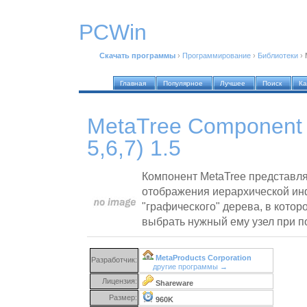
PCWin
Скачать программы
›
Программирование
›
Библиотеки
›
Главная
Популярное
Лучшее
Поиск
Ка
MetaTree Component (
5,6,7) 1.5
Компонент MetaTree представля
отображения иерархической ин
"графического" дерева, в котор
выбрать нужный ему узел при 
MetaProducts Corporation
Разработчик:
другие программы →
Лицензия:
Shareware
Размер:
960K