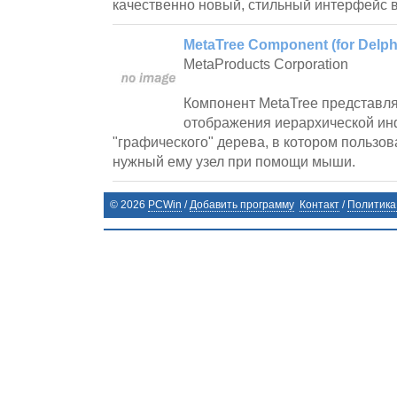
качественно новый, стильный интерфейс 
MetaTree Component (for Delphi 
MetaProducts Corporation
Компонент MetaTree представля
отображения иерархической ин
"графического" дерева, в котором пользо
нужный ему узел при помощи мыши.
©
2026
PCWin
/
Добавить программу
Контакт
/
Политика