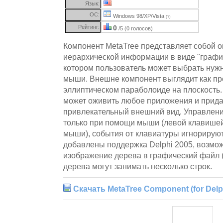
Язык:
ОС:
Windows 98/XP/Vista
(?)
Рейтинг:
0
/5 (0 голосов)
Компонент MetaTree представляет собой 
иерархической информации в виде "графич
котором пользователь может выбрать нуж
мыши. Внешне компонент выглядит как пр
эллиптическом параболоиде на плоскость.
может оживить любое приложения и прида
привлекательный внешний вид. Управлен
только при помощи мыши (левой клавишей
мыши), события от клавиатуры игнорируютс
добавлены поддержка Delphi 2005, возмо
изображение дерева в графический файл (
дерева могут занимать несколько строк.
Скачать MetaTree Component (for Delphi