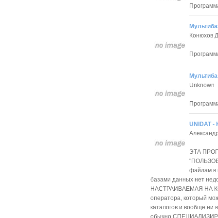
Программа
Мультиба
Конюхов 
Программа
Мультиба
Unknown
Программа
UNIDAT - 
Александ
ЭТА ПРО
"ПОЛЬЗОВ
файлам в 
базами данных нет недо
НАСТРАИВАЕМАЯ НА К
оператора, который мож
каталогов и вообще ни 
обычно СПЕЦИАЛИЗИ