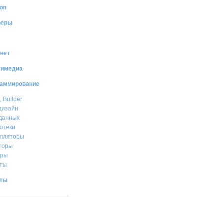
оп
веры
нет
тимедиа
раммирование
, Builder
дизайн
данных
отеки
лляторы
торы
еры
ты
иты