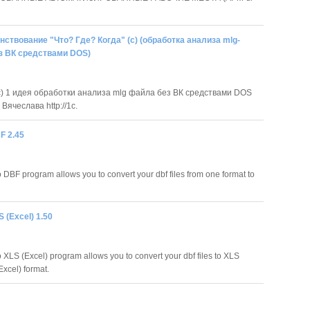
ствование "Что? Где? Когда" (с) (обработка анализа mlg-
з ВК средствами DOS)
(c) 1 идея обработки анализа mlg файла без ВК средствами DOS
Вячеслава http://1c.
F 2.45
 DBF program allows you to convert your dbf files from one format to
 (Excel) 1.50
 XLS (Excel) program allows you to convert your dbf files to XLS
Excel) format.