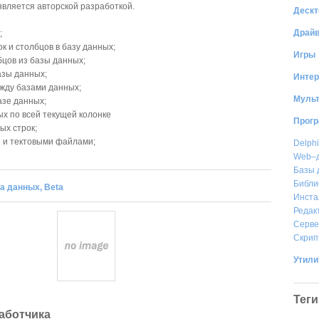
вляется авторской разработкой.
Дескт
Драй
;
к и столбцов в базу данных;
Игры
бцов из базы данных;
азы данных;
Интер
жду базами данных;
Муль
азе данных;
ых по всей текущей колонке
Прог
ых строк;
l и тектовыми файлами;
Delphi
Web–
Базы 
Библи
а данных, Beta
Инста
Редак
Серв
Скрип
Утил
Теги
аботчика