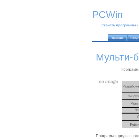
PCWin
Скачать программы
›
Главная
Попу
Мульти-б
Программа
Разработч
Лиценз
Разм
Яз
Рейти
Программа предназначе