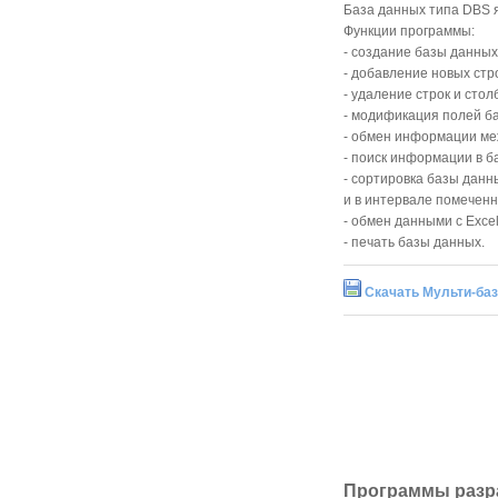
База данных типа DBS я
Функции программы:
- создание базы данных
- добавление новых стро
- удаление строк и стол
- модификация полей б
- обмен информации ме
- поиск информации в б
- сортировка базы данн
и в интервале помеченн
- обмен данными с Exce
- печать базы данных.
Скачать Мульти-баз
Программы разр