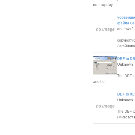
по-старому.
усовершен
файла бе
andrewk2
copyright
Загайнова 
DBF to DB
Unknown
The DBF to
another.
DBF to XLS
Unknown
The DBF to
(Microsoft 