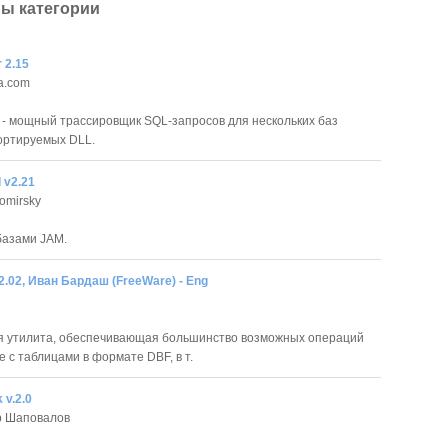
ы категории
 2.15
a.com
r - мощный трассировщик SQL-запросов для нескольких баз
портируемых DLL.
 v2.21
tomirsky
базами JAM.
2.02, Иван Бардаш (FreeWare) - Eng
я утилита, обеспечивающая большинство возможных операций
е с таблицами в формате DBF, в т.
 v.2.0
р Шаповалов