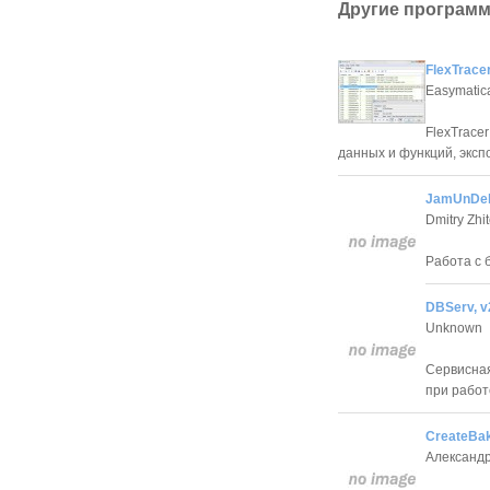
Другие программ
FlexTracer
Easymatic
FlexTrace
данных и функций, экс
JamUnDel
Dmitry Zhi
Работа с 
DBServ, v
Unknown
Сервисна
при работ
CreateBak
Александ