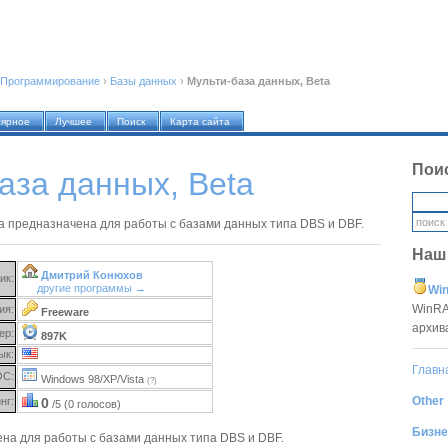
Программирование
›
Базы данных
›
Мульти-база данных, Beta
лярное
Лучшее
Поиск
Карта сайта
Пои
аза данных, Beta
 предназначена для работы с базами данных типа DBS и DBF.
Наш
Дмитрий Конюхов
ик:
другие программы →
Win
WinRA
ия:
Freeware
архив
ер:
897K
ык:
Главн
ОС:
Windows 98/XP/Vista
(?)
Other
нг:
0
/5 (0 голосов)
Бизне
на для работы с базами данных типа DBS и DBF.