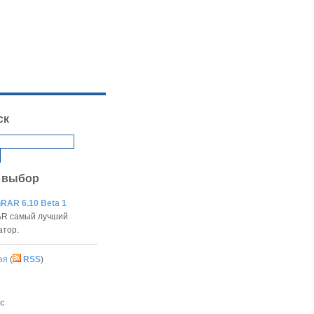
ск
 выбор
RAR 6.10 Beta 1
R самый лучший
атор.
ая
(
RSS
)
с