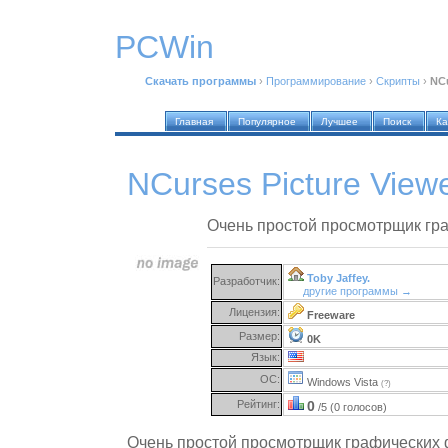
PCWin
Скачать программы
›
Программирование
›
Скрипты
›
NCu
Главная
Популярное
Лучшее
Поиск
Ка
NCurses Picture View
Очень простой просмотрщик гр
Toby Jaffey.
Разработчик:
другие программы →
Лицензия:
Freeware
Размер:
0K
Язык:
ОС:
Windows Vista
(?)
Рейтинг:
0
/5 (0 голосов)
Очень простой просмотрщик графических 