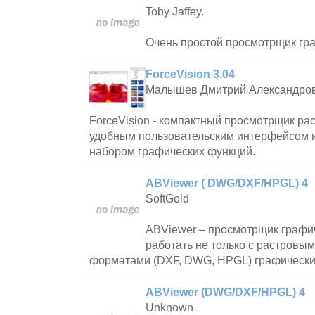
Toby Jaffey.
Очень простой просмотрщик гр
ForceVision 3.04
Малышев Дмитрий Александро
ForceVision - компактный просмотрщик ра
удобным пользовательским интерфейсом 
набором графических функций.
ABViewer ( DWG/DXF/HPGL) 4
SoftGold
ABViewer – просмотрщик графи
работать не только с растровым
форматами (DXF, DWG, HPGL) графически
ABViewer (DWG/DXF/HPGL) 4
Unknown