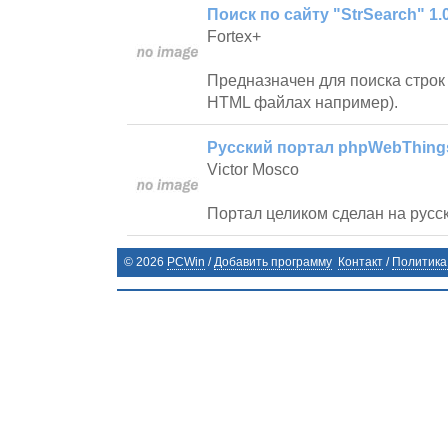
Поиск по сайту "StrSearch" 1.
Fortex+
Предназначен для поиска строк 
HTML файлах например).
Русский портал phpWebThings
Victor Mosco
Портал целиком сделан на русс
©
2026
PCWin
/
Добавить программу
Контакт
/
Политика