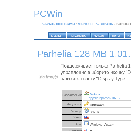
PCWin
Скачать программы
›
Драйверы
›
Видеокарты
›
Parhelia 
Главная
Популярное
Лучшее
Поиск
Ка
Parhelia 128 MB 1.01
Поддерживает только Parhelia 
управления выберите иконку "Di
нажмите кнопку "Display Type.
Matrox
Разработчик:
другие программы →
Лицензия:
Unknown
Размер:
3361K
Язык:
ОС:
Windows Vista
(?)
Рейтинг: