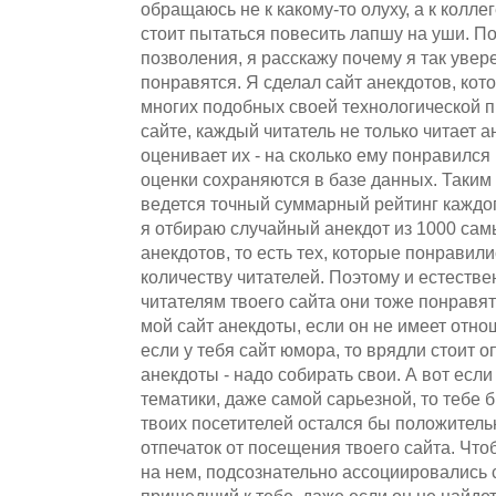
обращаюсь не к какому-то олуху, а к колле
стоит пытаться повесить лапшу на уши. По
позволения, я расскажу почему я так увер
понравятся. Я сделал сайт анекдотов, кото
многих подобных своей технологической 
сайте, каждый читатель не только читает а
оценивает их - на сколько ему понравился
оценки сохраняются в базе данных. Таким
ведется точный суммарный рейтинг каждог
я отбираю случайный анекдот из 1000 са
анекдотов, то есть тех, которые понрави
количеству читателей. Поэтому и естестве
читателям твоего сайта они тоже понравят
мой сайт анекдоты, если он не имеет отно
если у тебя сайт юмора, то врядли стоит о
анекдоты - надо собирать свои. А вот если
тематики, даже самой сарьезной, то тебе 
твоих посетителей остался бы положител
отпечаток от посещения твоего сайта. Чт
на нем, подсознательно ассоциировались 