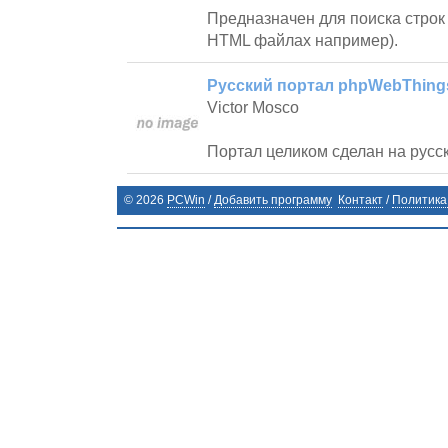
Предназначен для поиска строк 
HTML файлах например).
Русский портал phpWebThings
Victor Mosco
Портал целиком сделан на русс
©
2026
PCWin
/
Добавить программу
Контакт
/
Политика