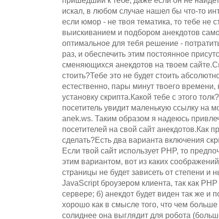
пришедший к тебе, даже если он не найде
искал, в любом случае нашел бы что-то ин
если юмор - не твоя тематика, то тебе не 
выискиванием и подбором анекдотов само
оптимальное для тебя решение - потратить
раз, и обеспечить этим постоянное присут
сменяющихся анекдотов на твоем сайте.Ск
стоить?Тебе это не будет стоить абсолютно
естественно, пары минут твоего времени,
установку скрипта.Какой тебе с этого тол
посетитель увидит маленькую ссылку на мой
anek.ws. Таким образом я надеюсь привл
посетителей на свой сайт анекдотов.Как п
сделать?Есть два варианта включения скри
Если твой сайт использует PHP, то предпо
этим вариантом, вот из каких соображений
страницы не будет зависеть от степени и
JavaScript броузером клиента, так как PH
сервере; б) анекдот будет виден так же и 
хорошо как в смысле того, что чем больше 
солиднее она выглядит для робота (больш