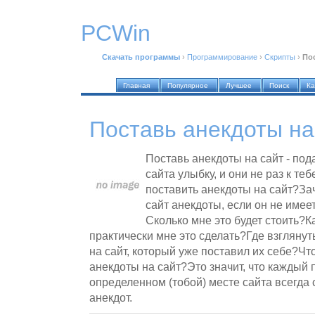
PCWin
Скачать программы
›
Программирование
›
Скрипты
›
Пос
Главная
Популярное
Лучшее
Поиск
Ка
Поставь анекдоты на
Поставь анекдоты на сайт - под
сайта улыбку, и они не раз к те
поставить анекдоты на сайт?За
сайт анекдоты, если он не име
Сколько мне это будет стоить?Ка
практически мне это сделать?Где взглянуть
на сайт, который уже поставил их себе?Чт
анекдоты на сайт?Это значит, что каждый п
определенном (тобой) месте сайта всегда
анекдот.