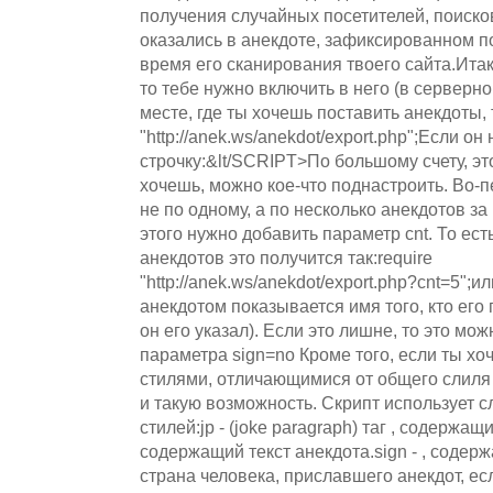
получения случайных посетителей, поиск
оказались в анекдоте, зафиксированном 
время его сканирования твоего сайта.Итак
то тебе нужно включить в него (в серверной
месте, где ты хочешь поставить анекдоты, 
"http://anek.ws/anekdot/export.php";Если он
строчку:&lt/SCRIPT>По большому счету, это
хочешь, можно кое-что поднастроить. Во-
не по одному, а по несколько анекдотов за 
этого нужно добавить параметр cnt. То есть
анекдотов это получится так:require
"http://anek.ws/anekdot/export.php?cnt=5";
анекдотом показывается имя того, кто его 
он его указал). Если это лишне, то это мо
параметра sign=no Кроме того, если ты х
стилями, отличающимися от общего слиля 
и такую возможность. Скрипт использует 
стилей:jp - (joke paragraph) таг , содержащи
содержащий текст анекдота.sign - , содер
страна человека, приславшего анекдот, есл