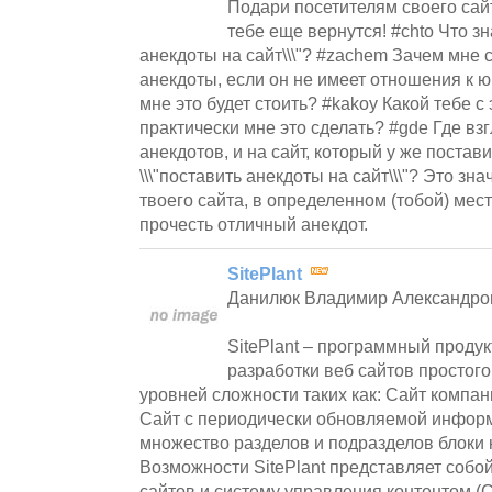
Подари посетителям своего сайт
тебе еще вернутся! #chto Что зна
анекдоты на сайт\\\"? #zachem Зачем мне 
анекдоты, если он не имеет отношения к 
мне это будет стоить? #kakoy Какой тебе с 
практически мне это сделать? #gde Где взг
анекдотов, и на сайт, который у же постав
\\\"поставить анекдоты на сайт\\\"? Это зн
твоего сайта, в определенном (тобой) мес
прочесть отличный анекдот.
SitePlant
Данилюк Владимир Александро
SitePlant – программный проду
разработки веб сайтов простог
уровней сложности таких как: Сайт компан
Сайт с периодически обновляемой инфор
множество разделов и подразделов блоки 
Возможности SitePlant представляет собо
сайтов и систему управления контентом (