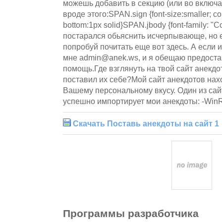
можешь добавить в секцию (или во включ
вроде этого:SPAN.sign {font-size:smaller; col
bottom:1px solid}SPAN.jbody {font-family: 
постарался обьяснить исчерпывающе, но е
попробуй почитать еще вот здесь. А если 
мне admin@anek.ws, и я обещаю предост
помощь.Где взглянуть на твой сайт анекдот
поставил их себе?Мой сайт анекдотов нах
Вашему персональному вкусу. Один из сай
успешно импортирует мои анекдоты: -WinR
Скачать Поставь анекдоты на сайт 1
Программы разработчика