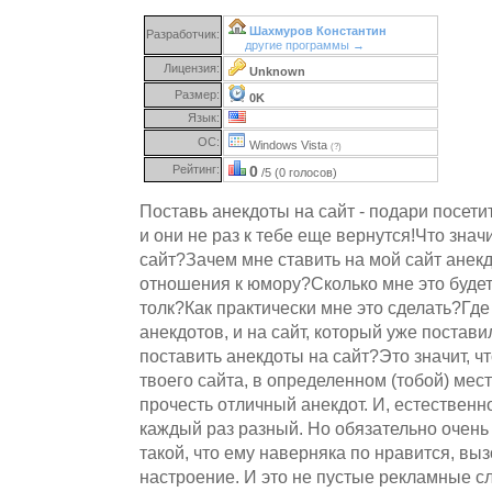
Шахмуров Константин
Разработчик:
другие программы →
Лицензия:
Unknown
Размер:
0K
Язык:
ОС:
Windows Vista
(?)
Рейтинг:
0
/5 (0 голосов)
Поставь анекдоты на сайт - подари посети
и они не раз к тебе еще вернутся!Что знач
сайт?Зачем мне ставить на мой сайт анекд
отношения к юмору?Сколько мне это будет 
толк?Как практически мне это сделать?Где 
анекдотов, и на сайт, который уже постави
поставить анекдоты на сайт?Это значит, ч
твоего сайта, в определенном (тобой) мес
прочесть отличный анекдот. И, естественно,
каждый раз разный. Но обязательно очень
такой, что ему наверняка по нравится, вы
настроение. И это не пустые рекламные сл