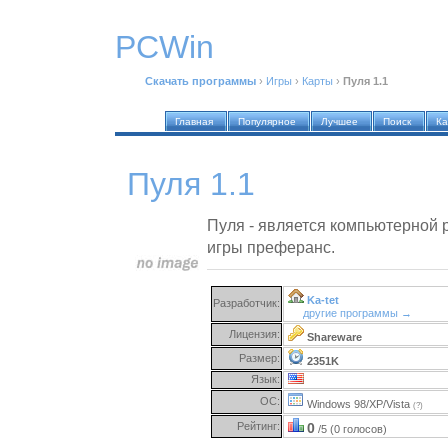
PCWin
Скачать программы
›
Игры
›
Карты
›
Пуля 1.1
Главная
Популярное
Лучшее
Поиск
Ка
Пуля 1.1
Пуля - является компьютерной 
игры преферанс.
Ka-tet
Разработчик:
другие программы →
Лицензия:
Shareware
Размер:
2351K
Язык:
ОС:
Windows 98/XP/Vista
(?)
Рейтинг:
0
/5 (0 голосов)