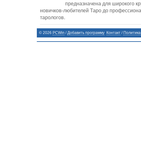
предназначена для широкого кр
новичков-любителей Таро до профессиона
тарологов.
©
2026
PCWin
/
Добавить программу
Контакт
/
Политика