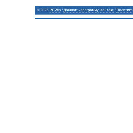
©
2026
PCWin
/
Добавить программу
Контакт
/
Политика