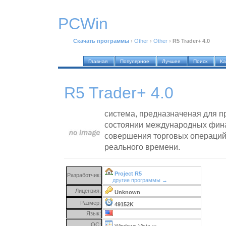
PCWin
Скачать программы
›
Other
›
Other
›
R5 Trader+ 4.0
Главная
Популярное
Лучшее
Поиск
Ка
R5 Trader+ 4.0
система, предназначеная для 
состоянии международных фин
совершения торговых операций
реального времени.
Project R5
Разработчик:
другие программы →
Лицензия:
Unknown
Размер:
49152K
Язык:
ОС:
Windows Vista