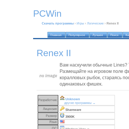
PCWin
Скачать программы
›
Игры
›
Логические
›
Renex II
Главная
Популярное
Лучшее
Поиск
Ка
Renex II
Вам наскучили обычные Lines? То
Размещайте на игровом поле ф
коралловых рыбок, стараясь по
одинаковых фишек.
Unknown
Разработчик:
другие программы →
Лицензия:
Shareware
Размер:
3900K
Язык:
ОС:
Windows Vista