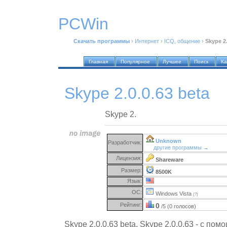
PCWin
Скачать программы
›
Интернет
›
ICQ, общение
›
Skype 2.
Главная
Популярное
Лучшее
Поиск
Ка
Skype 2.0.0.63 beta
Skype 2.
Unknown
Разработчик:
другие программы →
Лицензия:
Shareware
Размер:
8500K
Язык:
ОС:
Windows Vista
(?)
Рейтинг:
0
/5 (0 голосов)
Skype 2.0.0.63 beta. Skype 2.0.0.63 - с п