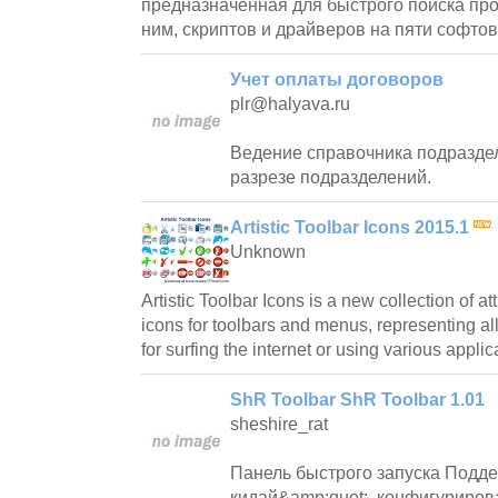
предназначенная для быстрого поиска про
ним, скриптов и драйверов на пяти софтов
Учет оплаты договоров
plr@halyava.ru
Ведение справочника подраздел
разрезе подразделений.
Artistic Toolbar Icons 2015.1
Unknown
Artistic Toolbar Icons is a new collection of a
icons for toolbars and menus, representing al
for surfing the internet or using various applic
ShR Toolbar ShR Toolbar 1.01
sheshire_rat
Панель быстрого запуска Подде
кидай&amp;quot;, конфигуриров