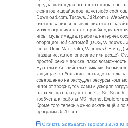
предназначен для быстрого поиска програ
скриптов и драйверов на четырёх софтовых 
Download.com, Tucows, 3d2f.com и WebAtta
блокирования всплывающих окон с назойл
можно ограничить категорией/подкатегори
игры, мультимедиа, графика, интернет, софт
операционной системой (DOS, Windows 3.x, 
Linux, Unix, Mac, Palm, Windows CE и т.д.)
(название, автор, описание или везде). С
простой режим поиска, плюс возможность
Русским и Английским языками. Блокиров
защищает от большинства видов всплываю
совершенно не расхудует ресурсы компью
интенет-трафик, тем самым ускоряя загру
расходы на оплату интернета. SoftSearch Too
требует для работы MS Internet Explorer ве
Кроме того теперь можно искать ещё и по
программ 3d2f.com .
Скачать SoftSearch Toolbar 1.3 Ad-Kill