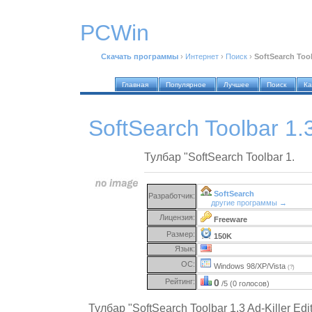
PCWin
Скачать программы
›
Интернет
›
Поиск
›
SoftSearch Tool
Главная
Популярное
Лучшее
Поиск
Ка
SoftSearch Toolbar 1.3
Тулбар "SoftSearch Toolbar 1.
SoftSearch
Разработчик:
другие программы →
Лицензия:
Freeware
Размер:
150K
Язык:
ОС:
Windows 98/XP/Vista
(?)
Рейтинг:
0
/5 (0 голосов)
Тулбар "SoftSearch Toolbar 1.3 Ad-Killer Edi