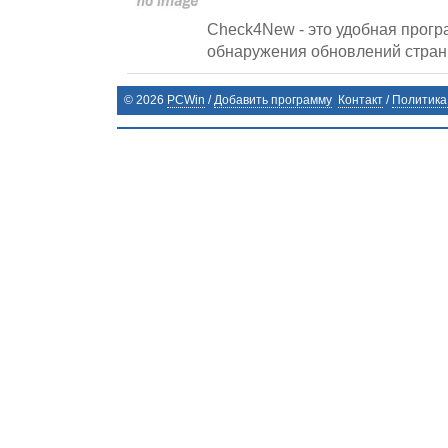
Check4New - это удобная прог
обнаружения обновлений страни
©
2026
PCWin
/
Добавить программу
Контакт
/
Политика