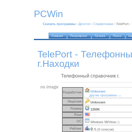
PCWin
Скачать программы
›
Десктоп
›
Справочники
›
TelePort 
Главная
Популярное
Лучшее
Поиск
Ка
TelePort - Телефонн
г.Находки
Телефонный справочник г.
Unknown
Разработчик:
другие программы →
Лицензия:
Unknown
Размер:
1250K
Язык:
ОС:
Windows 98/Vista
(?)
Рейтинг:
0
/5 (0 голосов)