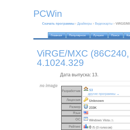
PCWin
Скачать программы
›
Драйверы
›
Видеокарты
›
ViRGE/MXC
Главная
Популярное
Лучшее
Поиск
Ка
ViRGE/MXC (86C240, 
4.1024.329
Дата выпуска: 13.
S3
Разработчик:
другие программы →
Лицензия:
Unknown
Размер:
233K
Язык:
ОС:
Windows Vista
(?)
Рейтинг:
0
/5 (0 голосов)