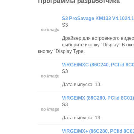
Программы разработчика
S3 ProSavage KM133 V4.1024.
S3
Драйвер для встроенного видео
выберите иконку "Display" В ок
кнопку "Display Type.
ViRGE/MXC (86C240, PCI id 8C0
S3
Дата выпуска: 13.
ViRGE/MX (86C260, PCIid 8C01)
S3
Дата выпуска: 13.
ViRGE/MX+ (86C280, PCIid 8C03