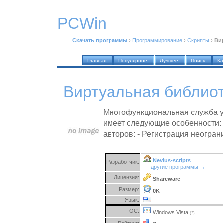
PCWin
Скачать программы
›
Программирование
›
Скрипты
›
Ви
Главная
Популярное
Лучшее
Поиск
Ка
Виртуальная библиот
Многофункциональная служба у
имеет следующие особенности:
авторов: - Регистрация неогран
Nevius-scripts
Разработчик:
другие программы →
Лицензия:
Shareware
Размер:
0K
Язык:
ОС:
Windows Vista
(?)
Рейтинг: