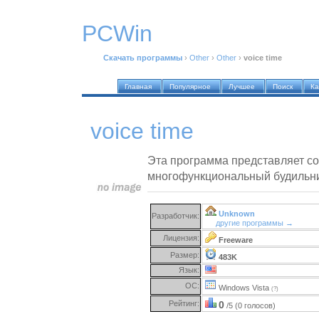
PCWin
Скачать программы
›
Other
›
Other
›
voice time
Главная
Популярное
Лучшее
Поиск
Ка
voice time
Эта программа представляет с
многофункциональный будильни
Unknown
Разработчик:
другие программы →
Лицензия:
Freeware
Размер:
483K
Язык:
ОС:
Windows Vista
(?)
Рейтинг:
0
/5 (0 голосов)