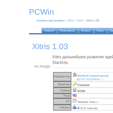
PCWin
Скачать программы
›
Other
›
Other
›
Xitris 1.03
Главная
Популярное
Лучшее
Поиск
Ка
Xitris 1.03
Xitris дальнейшее развитие идей
StackUp.
RealSoft creative group
Разработчик:
другие программы →
Лицензия:
Freeware
Размер:
8725K
Язык:
ОС:
Windows Vista
(?)
Рейтинг:
0
/5 (0 голосов)