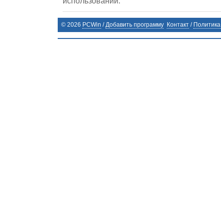
использовании.
©
2026
PCWin
/
Добавить программу
Контакт
/
Политика