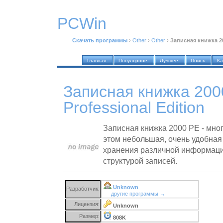
PCWin
Скачать программы
›
Other
›
Other
›
Записная книжка 20
Главная
Популярное
Лучшее
Поиск
Ка
Записная книжка 200
Professional Edition
Записная книжка 2000 PE - мно
этом небольшая, очень удобная
хранения различной информаци
структурой записей.
Unknown
Разработчик:
другие программы →
Лицензия:
Unknown
Размер:
808K