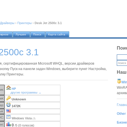
Драйверы
›
Принтеры
›
Desk Jet 2500c 3.1
лярное
Лучшее
Поиск
Карта сайта
Пои
2500c 3.1
я, сертифицированная Microsoft WHQL, версии драйверов
нопку Пуск на панели задач Windows, выберите пункт Настройка,
Наш
апку Принтеры.
Win
WinRA
HP
ик:
другие программы →
архив
ия:
Unknown
Главн
ер:
1472K
ык:
Other
ОС:
Windows Vista
(?)
Бизне
нг:
0
/5 (0 голосов)