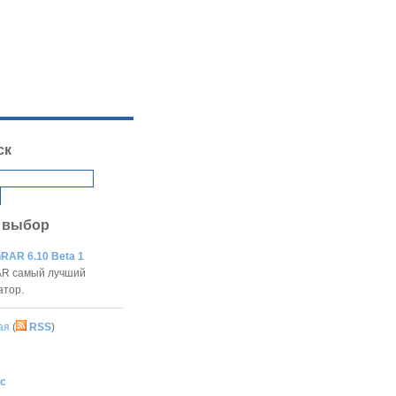
ск
 выбор
RAR 6.10 Beta 1
R самый лучший
атор.
ая
(
RSS
)
с