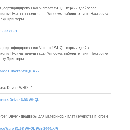
я, сертифицированная Microsoft WHQL, версии драйверов
нопку Пуск на панели задач Windows, выберите пункт Настройка,
апку Принтеры.
2500cxi 3.1
я, сертифицированная Microsoft WHQL, версии драйверов
нопку Пуск на панели задач Windows, выберите пункт Настройка,
апку Принтеры.
orce Drivers WHQL 4.27
orce Drivers WHQL 4.
orce4 Driver 6.86 WHQL
orce4 Driver - драйверы для материнских плат семейства nForce 4.
rceWare 81.98 WHQL (Win2000/XP)