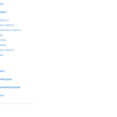
оп
веры
карты
вые карты
инские платы
мы
торы
теры
ые карты
еры
нет
тимедиа
раммирование
иты