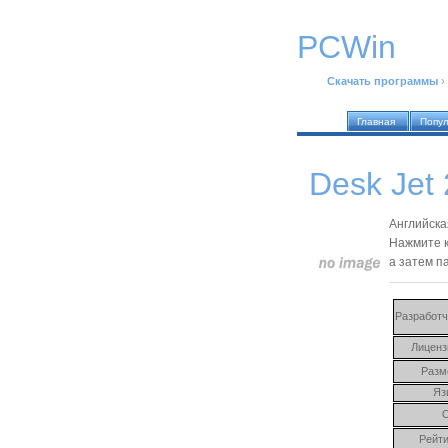
PCWin
Скачать программы
›
Главная
Попу
Desk Jet 
Английска
Нажмите к
а затем п
Разработч
Лиценз
Разм
Яз
Рейти