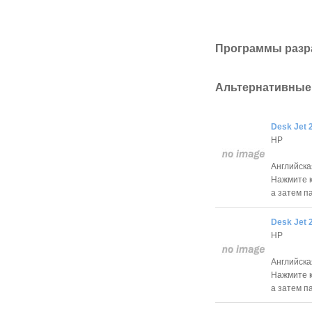
Программы разр
Альтернативные
Desk Jet 
HP
Английска
Нажмите к
а затем п
Desk Jet 
HP
Английска
Нажмите к
а затем п