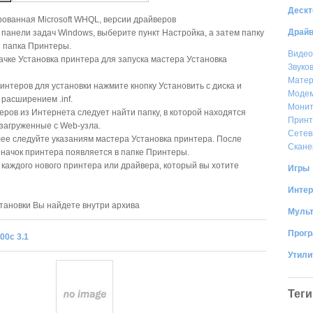
Дескт
ованная Microsoft WHQL, версии драйверов
Драй
 панели задач Windows, выберите пункт Настройка, а затем папку
 папка Принтеры.
Видео
чке Установка принтера для запуска мастера Установка
Звуко
Матер
интеров для установки нажмите кнопку Установить с диска и
Моде
расширением .inf.
Мони
веров из Интернета следует найти папку, в которой находятся
Прин
загруженные с Web-узла.
Сетев
ее следуйте указаниям мастера Установка принтера. После
Скан
начок принтера появляется в папке Принтеры.
 каждого нового принтера или драйвера, который вы хотите
Игры
Интер
тановки Вы найдете внутри архива
Муль
Прог
00c 3.1
Утил
Теги